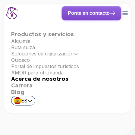
Ponte en contacto
Productos y servicios
Alquimia
Ruta suiza
Soluciones de digitalización
Quiosco
Portal de impuestos turísticos
tribu.
AMOR para otrobanda
Acerca de nosotros
Carrera
Blog
Acerca de nosotros
ES
Nuestro equipo
Carrera