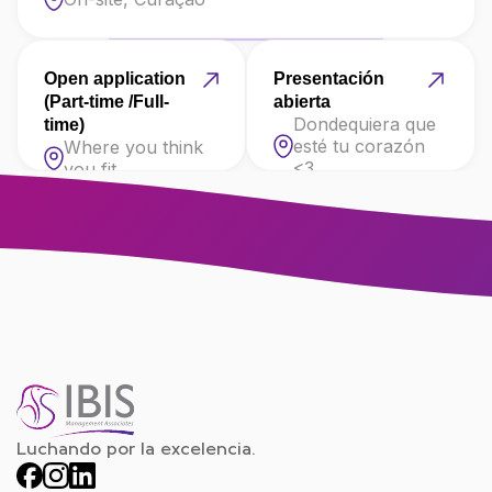
Open application
Presentación
(Part-time /Full-
abierta
Dondequiera que
time)
esté tu corazón
Where you think
<3
you fit
Luchando por la excelencia.