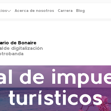
cios
Acerca de nosotros
Carrera
Blog
tario de Bonaire
te
al
 de digitalización
otrobanda
al de impu
turísticos