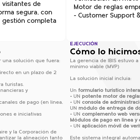
 visitantes de
Motor de reglas empr
forma segura, con
- Customer Support 
na gestión completa
EJECUCIÓN
o
Cómo lo hicimo
r una solución que fuera:
La gerencia de IBIS estuvo a 
mínimo viable (MVP)
recto en un plazo de 2
La solución inicial incluía:
a turistas.
nancieras y
Un
formulario turístico inter
-
UN
potente motor de regla
anales de pago (en línea,
-
UN
consola de administraci
UN
módulo de entrega de 
ones e iniciativas
-
UN
complemento web versá
Módulos de pago en línea y 
-
UN
aplicación móvil de ver
ire y la Corporación de
ntizar la alineación tanto
Este sistema integral automa