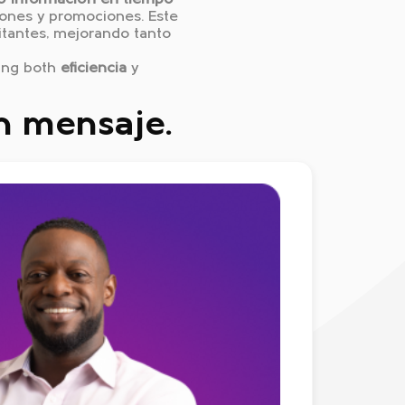
ó información en tiempo
iones y promociones. Este
itantes, mejorando tanto
cing both
eficiencia
y
un mensaje.