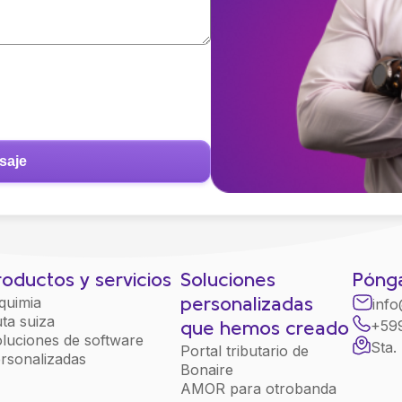
roductos y servicios
Soluciones
Pónga
quimia
inf
personalizadas
ta suiza
+59
que hemos creado
luciones de software
Sta.
Portal tributario de
rsonalizadas
Bonaire
AMOR para otrobanda