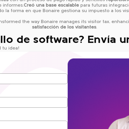
ntes
con un proceso de pago rápido y sencillo.
Proporcion
e informes.
Creó una base escalable
para futuras integrac
o la forma en que Bonaire gestiona su impuesto a los vis
ansformed the way Bonaire manages its visitor tax, enhan
satisfacción de los visitantes
.
llo de software? Envía 
tu idea!