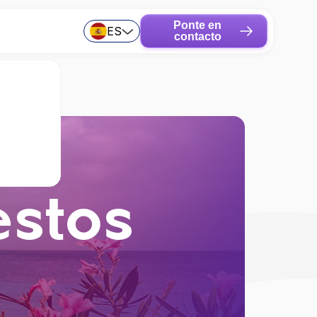
Ponte en
ES
contacto
estos