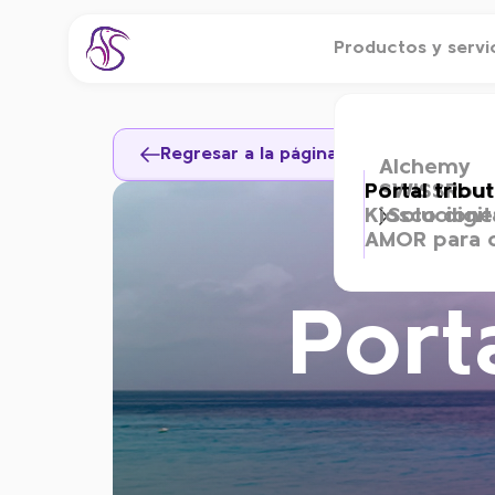
Productos y servi
Regresar a la página principal
Alchemy
Portal tribu
SWISSRou
Kiosco digit
Soluciones
AMOR para 
Port