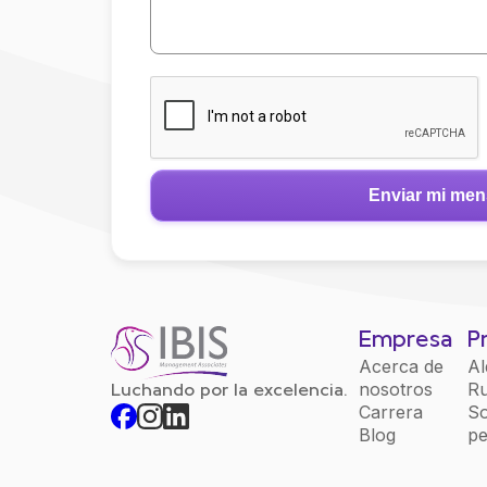
Empresa
P
Acerca de
Al
nosotros
Ru
Luchando por la excelencia.
Carrera
So
Blog
pe